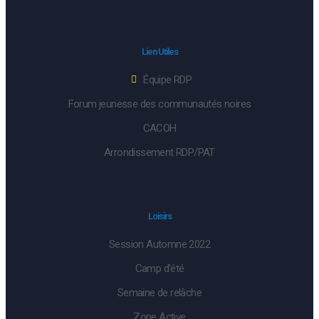
Lien Utiles
Équipe RDP
Forum jeunesse des communautés noires
CACOH
Arrondissement RDP/PAT
Loisirs
Session Automne 2022
Camp d'été
Semaine de relâche
Zone Active